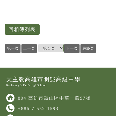
回相簿列表
第一頁
上一頁
下一頁
最終頁
天主教高雄市明誠高級中學
Kaohsiung St.Paul's High School
804 高雄市鼓山區中華一路97號
+886-7-552-1593