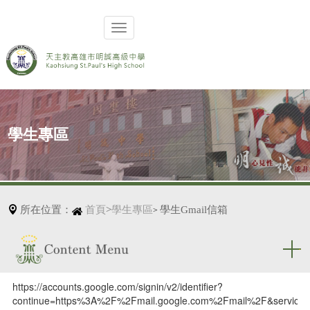
學生專區
所在位置：
首頁
>
學生專區
學生Gmail信箱
>
https://accounts.google.com/signin/v2/identifier?
學生Gmail信箱
continue=https%3A%2F%2Fmail.google.com%2Fmail%2F&service=m